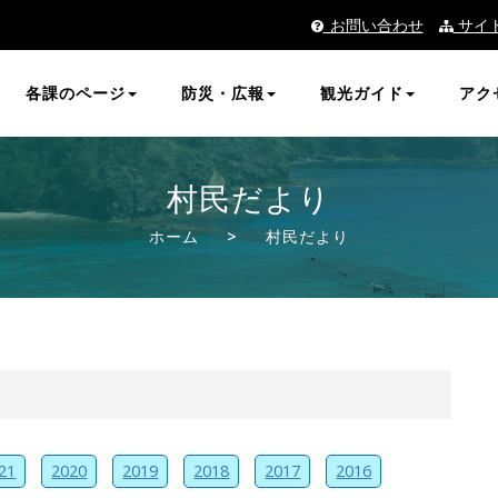
_お問い合わせ
サイ
各課のページ
防災・広報
観光ガイド
アク
村民だより
ホーム
>
村民だより
21
2020
2019
2018
2017
2016