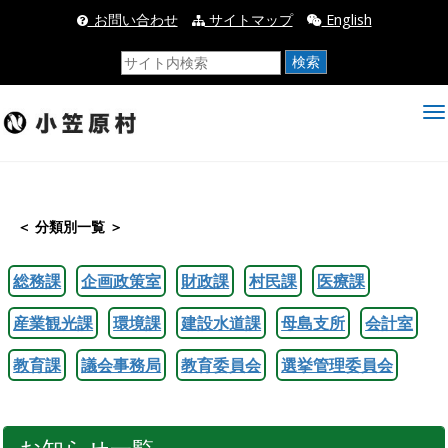
_お問い合わせ
サイトマップ
English
検索
＜ 分類別一覧 ＞
総務課
企画政策室
財政課
村民課
医療課
産業観光課
環境課
建設水道課
母島支所
会計室
教育課
議会事務局
教育委員会
選挙管理委員会