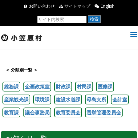
_お問い合わせ
サイトマップ
English
検索
＜ 分類別一覧 ＞
総務課
企画政策室
財政課
村民課
医療課
産業観光課
環境課
建設水道課
母島支所
会計室
教育課
議会事務局
教育委員会
選挙管理委員会