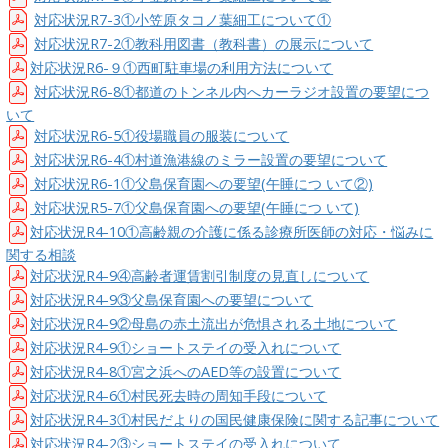
対応状況R7-3①小笠原タコノ葉細工について①
対応状況R7-2①教科用図書（教科書）の展示について
対応状況R6-９①西町駐車場の利用方法について
対応状況R6-8①都道のトンネル内へカーラジオ設置の要望につ
いて
対応状況R6-5①役場職員の服装について
対応状況R6-4①村道漁港線のミラー設置の要望について
対応状況R6-1①父島保育園への要望(午睡につ いて②)
対応状況R5-7①父島保育園への要望(午睡につ いて)
対応状況R4-10①高齢親の介護に係る診療所医師の対応・悩みに
関する相談
対応状況R4-9④高齢者運賃割引制度の見直しについて
対応状況R4-9③父島保育園への要望について
対応状況R4-9②母島の赤土流出が危惧される土地について
対応状況R4-9①ショートステイの受入れについて
対応状況R4-8①宮之浜へのAED等の設置について
対応状況R4-6①村民死去時の周知手段について
対応状況R4-3①村民だよりの国民健康保険に関する記事について
対応状況R4-2③ショートステイの受入れについて