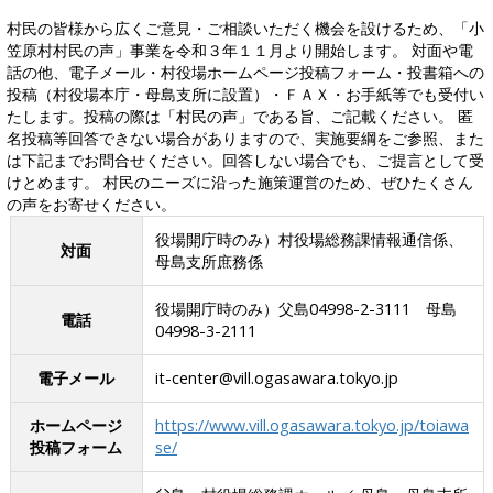
村民の皆様から広くご意見・ご相談いただく機会を設けるため、「小
笠原村村民の声」事業を令和３年１１月より開始します。 対面や電
話の他、電子メール・村役場ホームページ投稿フォーム・投書箱への
投稿（村役場本庁・母島支所に設置）・ＦＡＸ・お手紙等でも受付い
たします。投稿の際は「村民の声」である旨、ご記載ください。 匿
名投稿等回答できない場合がありますので、実施要綱をご参照、また
は下記までお問合せください。回答しない場合でも、ご提言として受
けとめます。 村民のニーズに沿った施策運営のため、ぜひたくさん
の声をお寄せください。
役場開庁時のみ）村役場総務課情報通信係、
対面
母島支所庶務係
役場開庁時のみ）父島04998-2-3111 母島
電話
04998-3-2111
電子メール
it-center@vill.ogasawara.tokyo.jp
ホームページ
https://www.vill.ogasawara.tokyo.jp/toiawa
投稿フォーム
se/