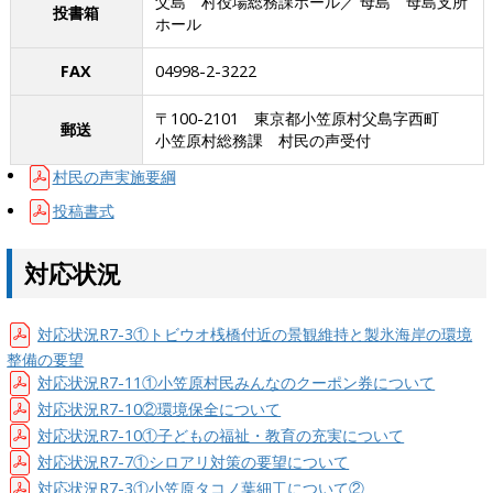
父島 村役場総務課ホール／ 母島 母島支所
投書箱
ホール
FAX
04998-2-3222
〒100-2101 東京都小笠原村父島字西町
郵送
小笠原村総務課 村民の声受付
村民の声実施要綱
投稿書式
対応状況
対応状況R7-3①トビウオ桟橋付近の景観維持と製氷海岸の環境
整備の要望
対応状況R7-11①小笠原村民みんなのクーポン券について
対応状況R7-10②環境保全について
対応状況R7-10①子どもの福祉・教育の充実について
対応状況R7-7①シロアリ対策の要望について
対応状況R7-3①小笠原タコノ葉細工について②