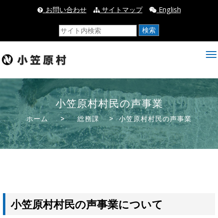
_お問い合わせ
サイトマップ
English
検索
小笠原村村民の声事業
ホーム
>
総務課
> 小笠原村村民の声事業
小笠原村村民の声事業について