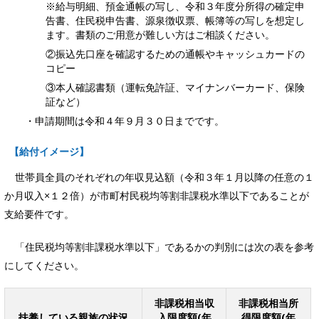
※給与明細、預金通帳の写し、令和３年度分所得の確定申
告書、住民税申告書、源泉徴収票、帳簿等の写しを想定し
ます。書類のご用意が難しい方はご相談ください。
②振込先口座を確認するための通帳やキャッシュカードの
コピー
③本人確認書類（運転免許証、マイナンバーカード、保険
証など）
・申請期間は令和４年９月３０日までです。
【給付イメージ】
世帯員全員のそれぞれの年収見込額（令和３年１月以降の任意の１
か月収入×１２倍）が市町村民税均等割非課税水準以下であることが
支給要件です。
「住民税均等割非課税水準以下」であるかの判別には次の表を参考
にしてください。
非課税相当収
非課税相当所
扶養している親族の状況
入限度額(年
得限度額(年