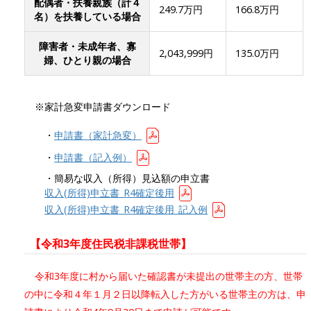
配偶者・扶養親族（計４
249.7万円
166.8万円
名）を扶養している場合
障害者・未成年者、寡
2,043,999円
135.0万円
婦、ひとり親の場合
※家計急変申請書ダウンロード
・
申請書（家計急変）
・
申請書（記入例）
・簡易な収入（所得）見込額の申立書
収入(所得)申立書_R4確定後用
収入(所得)申立書_R4確定後用_記入例
【令和3年度住民税非課税世帯】
令和3年度に村から届いた確認書が未提出の世帯主の方、世帯
の中に令和４年１月２日以降転入した方がいる世帯主の方は、申