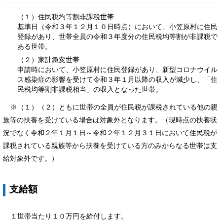
（１）住民税均等割非課税世帯
基準日（令和３年１２月１０日時点）において、小笠原村に住民
登録があり、世帯全員の令和３年度分の住民税均等割が非課税で
ある世帯。
（２）家計急変世帯
申請時において、小笠原村に住民登録があり、新型コロナウイル
ス感染症の影響を受けて令和３年１月以降の収入が減少し、「住
民税均等割非課税相当」の収入となった世帯。
※（１）（２）ともに世帯の全員が住民税が課税されている他の親
族等の扶養を受けている場合は対象外となります。（現時点の扶養状
況でなく令和２年１月１日～令和２年１２月３１日において住民税が
課税されている親族等から扶養を受けている方のみからなる世帯は支
給対象外です。）
支給額
１世帯当たり１０万円を給付します。