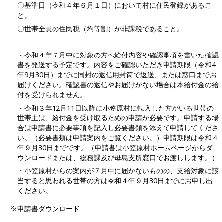
〇基準日（令和４年６月１日）において村に住民登録があるこ
と。
〇世帯全員の住民税（均等割）が非課税であること。
・令和４年７月中に対象の方へ給付内容や確認事項を書いた確認
書を発送する予定です。内容をご確認いただき申請期限（令和4
年9月30日）までに同封の返信用封筒で返送、または窓口までお
届けください。確認書の返信やお届けがない場合は本給付金の給
付を受けられません。
・令和３年12月11日以降に小笠原村に転入した方がいる世帯の
世帯主は、給付金を受け取るための申請が必要です。申請する場
合は申請書に必要事項を記入し必要書類を添えて申請してくださ
い。（必要書類は申請案内をご覧ください。）申請期限は令和４
年９月30日までです。（申請書は小笠原村ホームページからダ
ウンロードまたは、総務課及び母島支所窓口でお渡しします。）
・小笠原村からの案内が７月中に届かないものの、支給対象に該
当すると思われる世帯の方は令和４年９月30日までにお申し出
ください。
※申請書ダウンロード