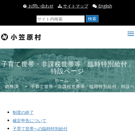
_お問い合わせ
サイトマップ
English
検索
子育て世帯・非課税世帯等「臨時特別給付」
特設ページ
ホーム
>
総務課
> 子育て世帯・非課税世帯等「臨時特別給付」特設ペ
ージ
制度の終了
確定申告について
子育て世帯への臨時特別給付