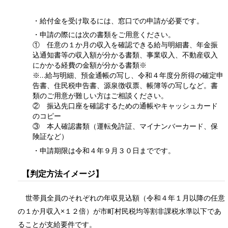
・給付金を受け取るには、窓口での申請が必要です。
・申請の際には次の書類をご用意ください。
① 任意の１か月の収入を確認できる給与明細書、年金振
込通知書等の収入額が分かる書類、事業収入、不動産収入
にかかる経費の金額が分かる書類※
※…給与明細、預金通帳の写し、令和４年度分所得の確定申
告書、住民税申告書、源泉徴収票、帳簿等の写しなど。書
類のご用意が難しい方はご相談ください。
② 振込先口座を確認するための通帳やキャッシュカード
のコピー
③ 本人確認書類（運転免許証、マイナンバーカード、保
険証など）
・申請期限は令和４年９月３０日までです。
【判定方法イメージ】
世帯員全員のそれぞれの年収見込額（令和４年１月以降の任意
の１か月収入×１２倍）が市町村民税均等割非課税水準以下であ
ることが支給要件です。