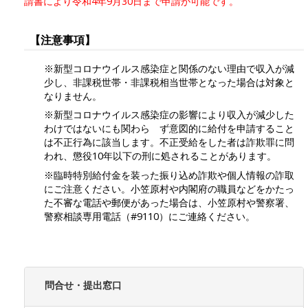
請書により令和4年9月30日まで申請が可能です。
【注意事項】
※新型コロナウイルス感染症と関係のない理由で収入が減
少し、非課税世帯・非課税相当世帯となった場合は対象と
なりません。
※新型コロナウイルス感染症の影響により収入が減少した
わけではないにも関わら ず意図的に給付を申請すること
は不正行為に該当します。不正受給をした者は詐欺罪に問
われ、懲役10年以下の刑に処されることがあります。
※臨時特別給付金を装った振り込め詐欺や個人情報の詐取
にご注意ください。小笠原村や内閣府の職員などをかたっ
た不審な電話や郵便があった場合は、小笠原村や警察署、
警察相談専用電話（#9110）にご連絡ください。
問合せ・提出窓口