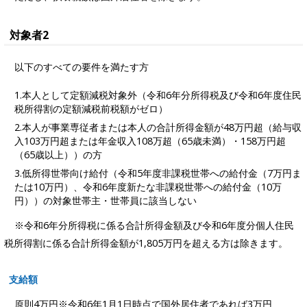
対象者2
以下のすべての要件を満たす方
1.本人として定額減税対象外（令和6年分所得税及び令和6年度住民
税所得割の定額減税前税額がゼロ）
2.本人が事業専従者または本人の合計所得金額が48万円超（給与収
入103万円超または年金収入108万超（65歳未満）・158万円超
（65歳以上））の方
3.低所得世帯向け給付（令和5年度非課税世帯への給付金（7万円ま
たは10万円）、令和6年度新たな非課税世帯への給付金（10万
円））の対象世帯主・世帯員に該当しない
※令和6年分所得税に係る合計所得金額及び令和6年度分個人住民
税所得割に係る合計所得金額が1,805万円を超える方は除きます。
支給額
原則4万円※令和6年1月1日時点で国外居住者であれば3万円