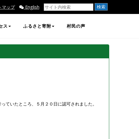
検索
トマップ
English
セス
ふるさと寄附
村民の声
に行っていたところ、５月２０日に認可されました。