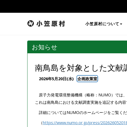
小笠原村について
お知らせ
南鳥島を対象とした文献
2026年5月20日(水)
企画政策室
原子力発電環境整備機構（略称：NUMO）では
これは南鳥島における文献調査実施を追記する内容
詳細についてはNUMOのホームページをご覧く
（
https://www.numo.or.jp/press/202626052018