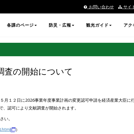
_お問い合わせ
サイ
各課のページ
防災・広報
観光ガイド
アク
調査の開始について
、５月１２日に2026事業年度事業計画の変更認可申請を経済産業大臣
で、認可により文献調査が開始されます。
ださい。
.html
）